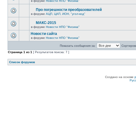
в форуме
Новости НПО "Физика"
Про погрешности преобразователей
в форуме
АЦП, ЦАП, ИОН, "угол-код"
МАКС-2015
в форуме
Новости НПО "Физика"
Новости сайта
в форуме
Новости НПО "Физика"
Показать сообщения за:
Сортирова
Страница
1
из
1
[ Результатов поиска: 7 ]
Список форумов
Создано на основе
Рус