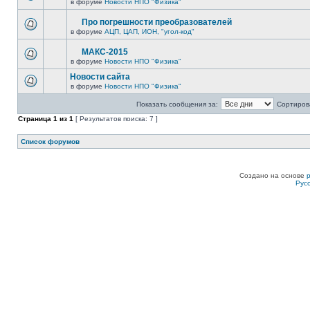
в форуме
Новости НПО "Физика"
Про погрешности преобразователей
в форуме
АЦП, ЦАП, ИОН, "угол-код"
МАКС-2015
в форуме
Новости НПО "Физика"
Новости сайта
в форуме
Новости НПО "Физика"
Показать сообщения за:
Сортирова
Страница
1
из
1
[ Результатов поиска: 7 ]
Список форумов
Создано на основе
Рус