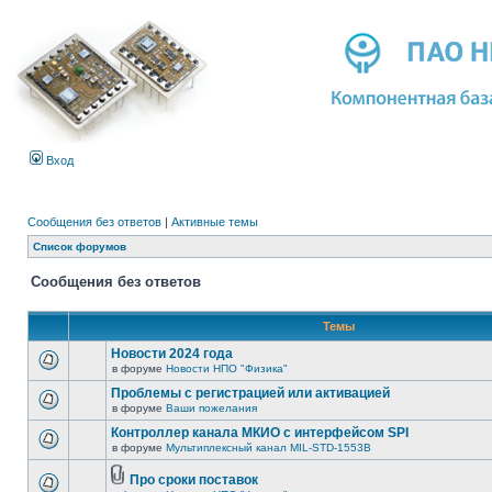
Вход
Сообщения без ответов
|
Активные темы
Список форумов
Сообщения без ответов
Темы
Новости 2024 года
в форуме
Новости НПО "Физика"
Проблемы с регистрацией или активацией
в форуме
Ваши пожелания
Контроллер канала МКИО с интерфейсом SPI
в форуме
Мультиплексный канал MIL-STD-1553B
Про сроки поставок