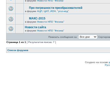
в форуме
Новости НПО "Физика"
Про погрешности преобразователей
в форуме
АЦП, ЦАП, ИОН, "угол-код"
МАКС-2015
в форуме
Новости НПО "Физика"
Новости сайта
в форуме
Новости НПО "Физика"
Показать сообщения за:
Сортирова
Страница
1
из
1
[ Результатов поиска: 7 ]
Список форумов
Создано на основе
Рус