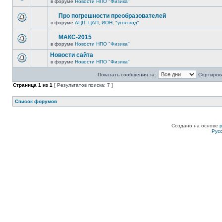
в форуме
Новости НПО "Физика"
Про погрешности преобразователей
в форуме
АЦП, ЦАП, ИОН, "угол-код"
МАКС-2015
в форуме
Новости НПО "Физика"
Новости сайта
в форуме
Новости НПО "Физика"
Показать сообщения за:
Сортирова
Страница
1
из
1
[ Результатов поиска: 7 ]
Список форумов
Создано на основе
Рус