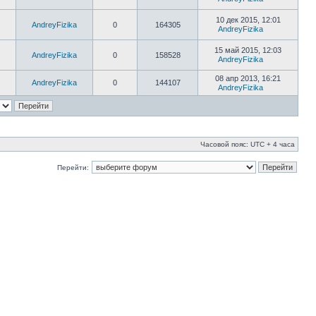
10 дек 2015, 12:01
AndreyFizika
0
164305
AndreyFizika
15 май 2015, 12:03
AndreyFizika
0
158528
AndreyFizika
08 апр 2013, 16:21
AndreyFizika
0
144107
AndreyFizika
Часовой пояс: UTC + 4 часа
Перейти: