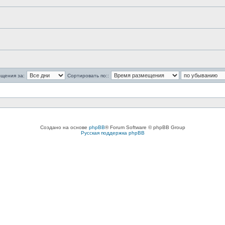
бщения за:
Сортировать по::
Создано на основе
phpBB
® Forum Software © phpBB Group
Русская поддержка phpBB