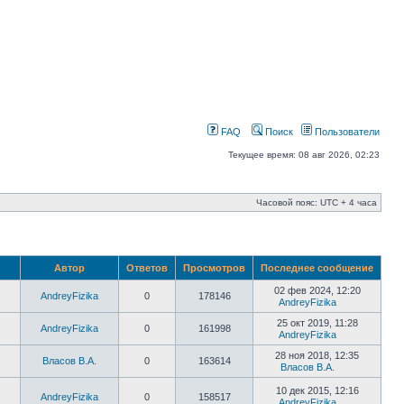
FAQ
Поиск
Пользователи
Текущее время: 08 авг 2026, 02:23
Часовой пояс: UTC + 4 часа
Автор
Ответов
Просмотров
Последнее сообщение
02 фев 2024, 12:20
AndreyFizika
0
178146
AndreyFizika
25 окт 2019, 11:28
AndreyFizika
0
161998
AndreyFizika
28 ноя 2018, 12:35
Власов В.А.
0
163614
Власов В.А.
10 дек 2015, 12:16
AndreyFizika
0
158517
AndreyFizika