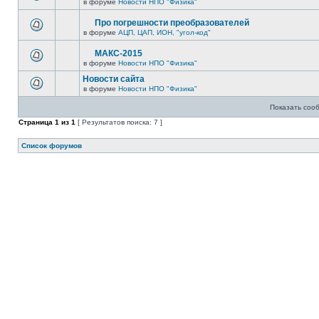
в форуме
Новости НПО "Физика"
Про погрешности преобразователей
в форуме
АЦП, ЦАП, ИОН, "угол-код"
МАКС-2015
в форуме
Новости НПО "Физика"
Новости сайта
в форуме
Новости НПО "Физика"
Показать соо
Страница
1
из
1
[ Результатов поиска: 7 ]
Список форумов