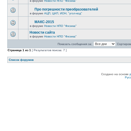
в форуме
Новости НПО "Физика"
Про погрешности преобразователей
в форуме
АЦП, ЦАП, ИОН, "угол-код"
МАКС-2015
в форуме
Новости НПО "Физика"
Новости сайта
в форуме
Новости НПО "Физика"
Показать сообщения за:
Сортирова
Страница
1
из
1
[ Результатов поиска: 7 ]
Список форумов
Создано на основе
Рус