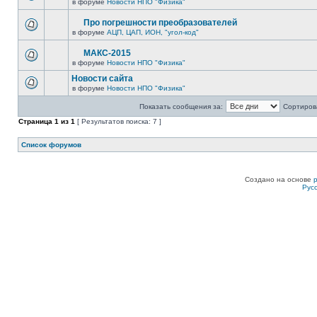
в форуме
Новости НПО "Физика"
Про погрешности преобразователей
в форуме
АЦП, ЦАП, ИОН, "угол-код"
МАКС-2015
в форуме
Новости НПО "Физика"
Новости сайта
в форуме
Новости НПО "Физика"
Показать сообщения за:
Сортирова
Страница
1
из
1
[ Результатов поиска: 7 ]
Список форумов
Создано на основе
Рус