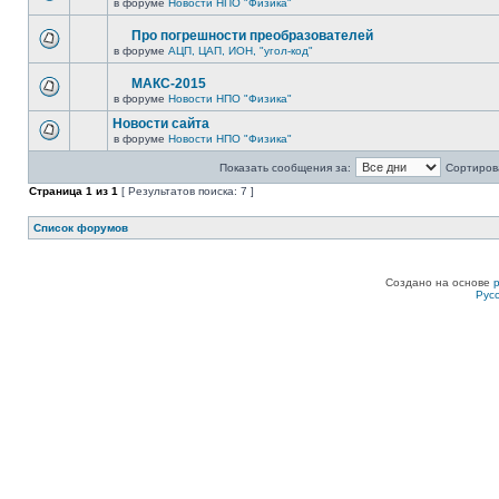
в форуме
Новости НПО "Физика"
Про погрешности преобразователей
в форуме
АЦП, ЦАП, ИОН, "угол-код"
МАКС-2015
в форуме
Новости НПО "Физика"
Новости сайта
в форуме
Новости НПО "Физика"
Показать сообщения за:
Сортирова
Страница
1
из
1
[ Результатов поиска: 7 ]
Список форумов
Создано на основе
Рус