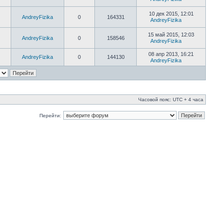
10 дек 2015, 12:01
AndreyFizika
0
164331
AndreyFizika
15 май 2015, 12:03
AndreyFizika
0
158546
AndreyFizika
08 апр 2013, 16:21
AndreyFizika
0
144130
AndreyFizika
Часовой пояс: UTC + 4 часа
Перейти: