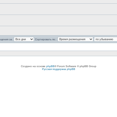
бщения за:
Сортировать по::
Создано на основе
phpBB
® Forum Software © phpBB Group
Русская поддержка phpBB