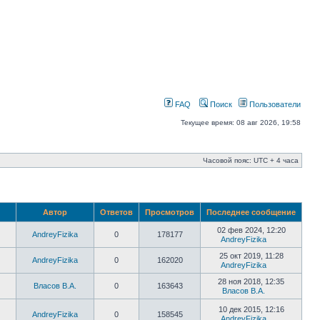
FAQ
Поиск
Пользователи
Текущее время: 08 авг 2026, 19:58
Часовой пояс: UTC + 4 часа
Автор
Ответов
Просмотров
Последнее сообщение
02 фев 2024, 12:20
AndreyFizika
0
178177
AndreyFizika
25 окт 2019, 11:28
AndreyFizika
0
162020
AndreyFizika
28 ноя 2018, 12:35
Власов В.А.
0
163643
Власов В.А.
10 дек 2015, 12:16
AndreyFizika
0
158545
AndreyFizika