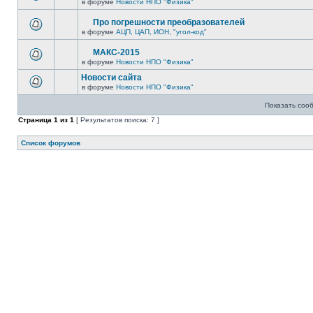
в форуме
Новости НПО "Физика"
Про погрешности преобразователей
в форуме
АЦП, ЦАП, ИОН, "угол-код"
МАКС-2015
в форуме
Новости НПО "Физика"
Новости сайта
в форуме
Новости НПО "Физика"
Показать соо
Страница
1
из
1
[ Результатов поиска: 7 ]
Список форумов