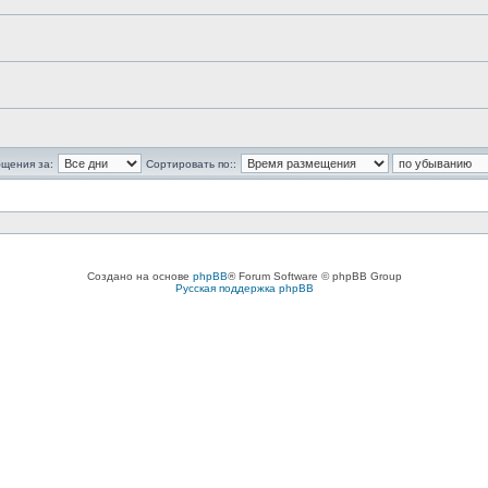
бщения за:
Сортировать по::
Создано на основе
phpBB
® Forum Software © phpBB Group
Русская поддержка phpBB