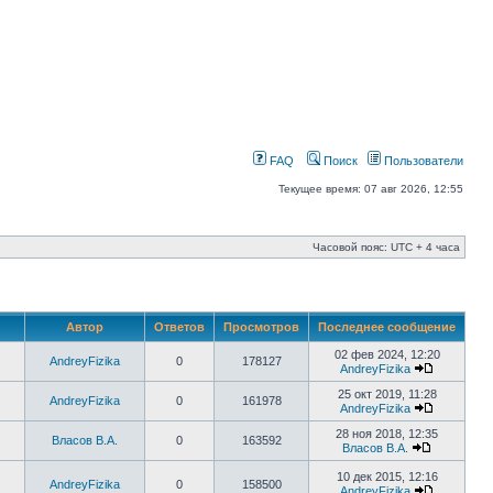
FAQ
Поиск
Пользователи
Текущее время: 07 авг 2026, 12:55
Часовой пояс: UTC + 4 часа
Автор
Ответов
Просмотров
Последнее сообщение
02 фев 2024, 12:20
AndreyFizika
0
178127
AndreyFizika
25 окт 2019, 11:28
AndreyFizika
0
161978
AndreyFizika
28 ноя 2018, 12:35
Власов В.А.
0
163592
Власов В.А.
10 дек 2015, 12:16
AndreyFizika
0
158500
AndreyFizika