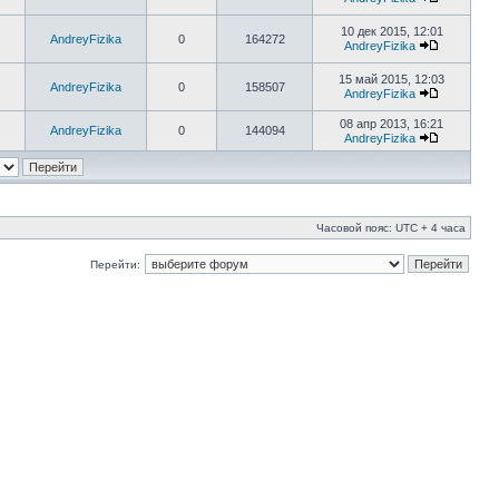
10 дек 2015, 12:01
AndreyFizika
0
164272
AndreyFizika
15 май 2015, 12:03
AndreyFizika
0
158507
AndreyFizika
08 апр 2013, 16:21
AndreyFizika
0
144094
AndreyFizika
Часовой пояс: UTC + 4 часа
Перейти: