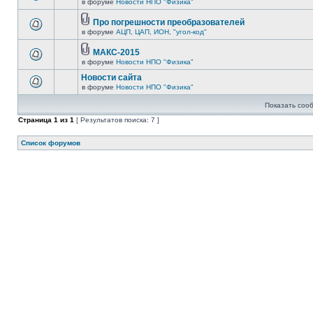
в форуме
Новости НПО "Физика"
Про погрешности преобразователей
в форуме
АЦП, ЦАП, ИОН, "угол-код"
МАКС-2015
в форуме
Новости НПО "Физика"
Новости сайта
в форуме
Новости НПО "Физика"
Показать соо
Страница
1
из
1
[ Результатов поиска: 7 ]
Список форумов