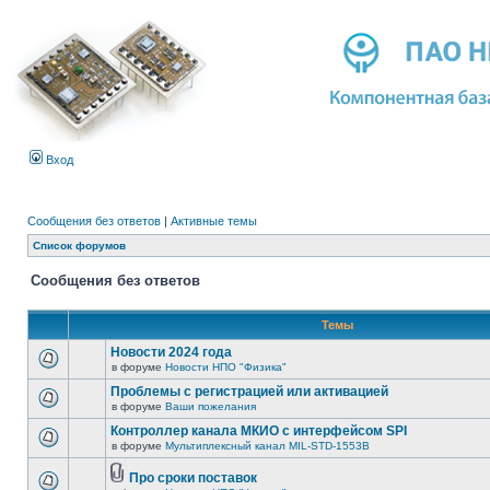
Вход
Сообщения без ответов
|
Активные темы
Список форумов
Сообщения без ответов
Темы
Новости 2024 года
в форуме
Новости НПО "Физика"
Проблемы с регистрацией или активацией
в форуме
Ваши пожелания
Контроллер канала МКИО с интерфейсом SPI
в форуме
Мультиплексный канал MIL-STD-1553B
Про сроки поставок