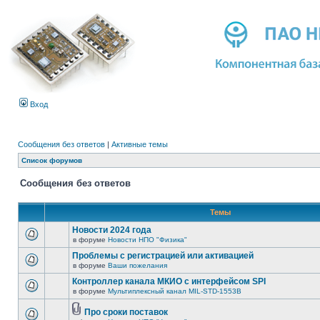
Вход
Сообщения без ответов
|
Активные темы
Список форумов
Сообщения без ответов
Темы
Новости 2024 года
в форуме
Новости НПО "Физика"
Проблемы с регистрацией или активацией
в форуме
Ваши пожелания
Контроллер канала МКИО с интерфейсом SPI
в форуме
Мультиплексный канал MIL-STD-1553B
Про сроки поставок