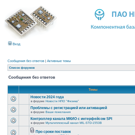
Вход
Сообщения без ответов
|
Активные темы
Список форумов
Сообщения без ответов
Темы
Новости 2024 года
в форуме
Новости НПО "Физика"
Проблемы с регистрацией или активацией
в форуме
Ваши пожелания
Контроллер канала МКИО с интерфейсом SPI
в форуме
Мультиплексный канал MIL-STD-1553B
Про сроки поставок