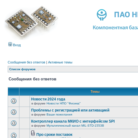
Вход
Сообщения без ответов
|
Активные темы
Список форумов
Сообщения без ответов
Темы
Новости 2024 года
в форуме
Новости НПО "Физика"
Проблемы с регистрацией или активацией
в форуме
Ваши пожелания
Контроллер канала МКИО с интерфейсом SPI
в форуме
Мультиплексный канал MIL-STD-1553B
Про сроки поставок