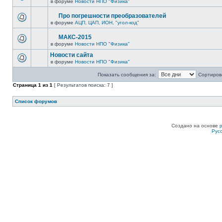
в форуме
Новости НПО "Физика"
Про погрешности преобразователей
в форуме
АЦП, ЦАП, ИОН, "угол-код"
МАКС-2015
в форуме
Новости НПО "Физика"
Новости сайта
в форуме
Новости НПО "Физика"
Показать сообщения за:
Сортирова
Страница
1
из
1
[ Результатов поиска: 7 ]
Список форумов
Создано на основе
Рус