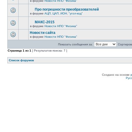
в форуме
Новости НПО "Физика"
Про погрешности преобразователей
в форуме
АЦП, ЦАП, ИОН, "угол-код"
МАКС-2015
в форуме
Новости НПО "Физика"
Новости сайта
в форуме
Новости НПО "Физика"
Показать сообщения за:
Сортирова
Страница
1
из
1
[ Результатов поиска: 7 ]
Список форумов
Создано на основе
Рус