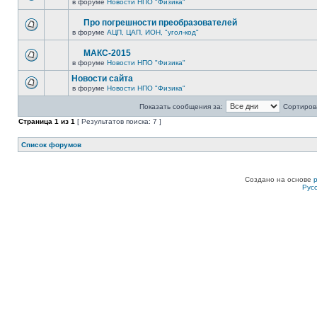
в форуме
Новости НПО "Физика"
Про погрешности преобразователей
в форуме
АЦП, ЦАП, ИОН, "угол-код"
МАКС-2015
в форуме
Новости НПО "Физика"
Новости сайта
в форуме
Новости НПО "Физика"
Показать сообщения за:
Сортирова
Страница
1
из
1
[ Результатов поиска: 7 ]
Список форумов
Создано на основе
Рус