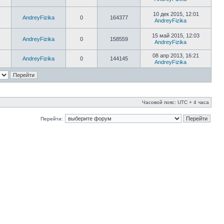
10 дек 2015, 12:01
AndreyFizika
0
164377
AndreyFizika
15 май 2015, 12:03
AndreyFizika
0
158559
AndreyFizika
08 апр 2013, 16:21
AndreyFizika
0
144145
AndreyFizika
Часовой пояс: UTC + 4 часа
Перейти: