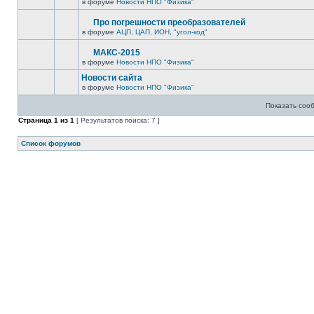
в форуме
Новости НПО "Физика"
Про погрешности преобразователей
в форуме
АЦП, ЦАП, ИОН, "угол-код"
МАКС-2015
в форуме
Новости НПО "Физика"
Новости сайта
в форуме
Новости НПО "Физика"
Показать соо
Страница
1
из
1
[ Результатов поиска: 7 ]
Список форумов