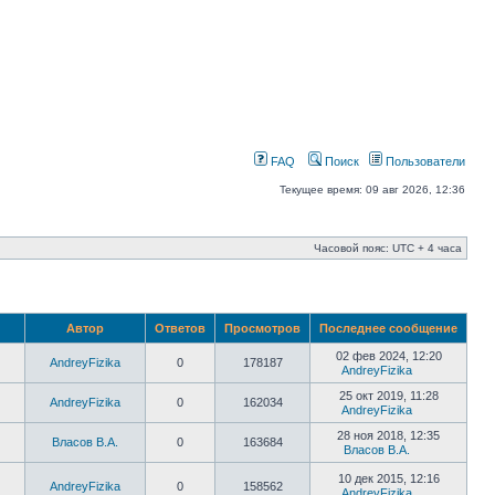
FAQ
Поиск
Пользователи
Текущее время: 09 авг 2026, 12:36
Часовой пояс: UTC + 4 часа
Автор
Ответов
Просмотров
Последнее сообщение
02 фев 2024, 12:20
AndreyFizika
0
178187
AndreyFizika
25 окт 2019, 11:28
AndreyFizika
0
162034
AndreyFizika
28 ноя 2018, 12:35
Власов В.А.
0
163684
Власов В.А.
10 дек 2015, 12:16
AndreyFizika
0
158562
AndreyFizika