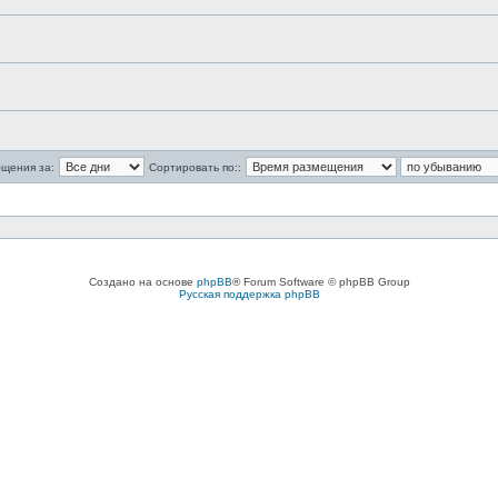
бщения за:
Сортировать по::
Создано на основе
phpBB
® Forum Software © phpBB Group
Русская поддержка phpBB