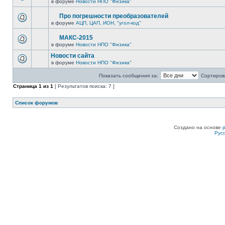
в форуме
Новости НПО "Физика"
Про погрешности преобразователей
в форуме
АЦП, ЦАП, ИОН, "угол-код"
МАКС-2015
в форуме
Новости НПО "Физика"
Новости сайта
в форуме
Новости НПО "Физика"
Показать сообщения за:
Сортирова
Страница
1
из
1
[ Результатов поиска: 7 ]
Список форумов
Создано на основе
Рус