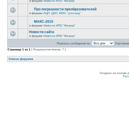
в форуме
Новости НПО "Физика"
Про погрешности преобразователей
в форуме
АЦП, ЦАП, ИОН, "угол-код"
МАКС-2015
в форуме
Новости НПО "Физика"
Новости сайта
в форуме
Новости НПО "Физика"
Показать сообщения за:
Сортирова
Страница
1
из
1
[ Результатов поиска: 7 ]
Список форумов
Создано на основе
Рус