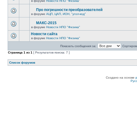
в форуме
Новости НПО "Физика"
Про погрешности преобразователей
в форуме
АЦП, ЦАП, ИОН, "угол-код"
МАКС-2015
в форуме
Новости НПО "Физика"
Новости сайта
в форуме
Новости НПО "Физика"
Показать сообщения за:
Сортирова
Страница
1
из
1
[ Результатов поиска: 7 ]
Список форумов
Создано на основе
Рус