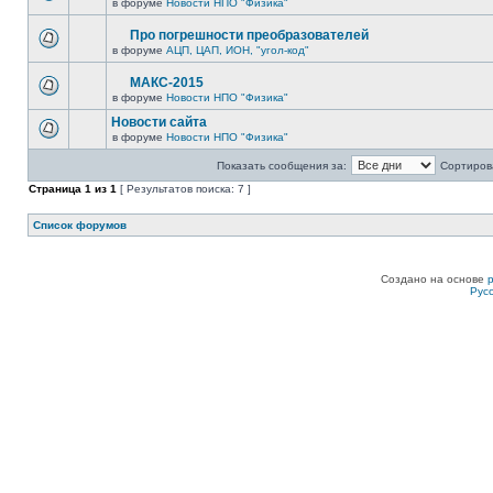
в форуме
Новости НПО "Физика"
Про погрешности преобразователей
в форуме
АЦП, ЦАП, ИОН, "угол-код"
МАКС-2015
в форуме
Новости НПО "Физика"
Новости сайта
в форуме
Новости НПО "Физика"
Показать сообщения за:
Сортирова
Страница
1
из
1
[ Результатов поиска: 7 ]
Список форумов
Создано на основе
Рус