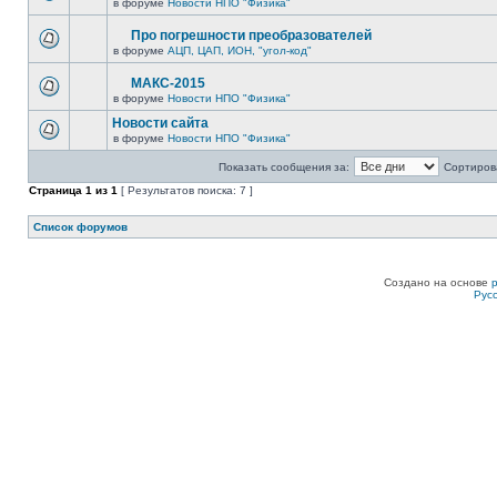
в форуме
Новости НПО "Физика"
Про погрешности преобразователей
в форуме
АЦП, ЦАП, ИОН, "угол-код"
МАКС-2015
в форуме
Новости НПО "Физика"
Новости сайта
в форуме
Новости НПО "Физика"
Показать сообщения за:
Сортирова
Страница
1
из
1
[ Результатов поиска: 7 ]
Список форумов
Создано на основе
Рус