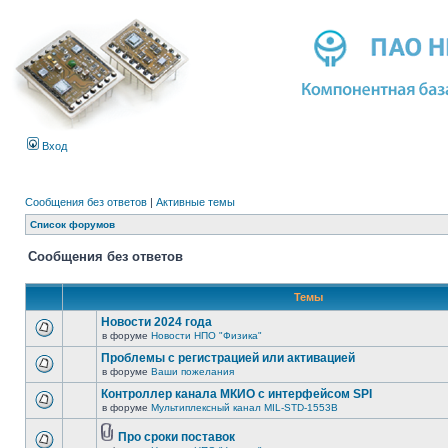
Вход
Сообщения без ответов
|
Активные темы
Список форумов
Сообщения без ответов
Темы
Новости 2024 года
в форуме
Новости НПО "Физика"
Проблемы с регистрацией или активацией
в форуме
Ваши пожелания
Контроллер канала МКИО с интерфейсом SPI
в форуме
Мультиплексный канал MIL-STD-1553B
Про сроки поставок