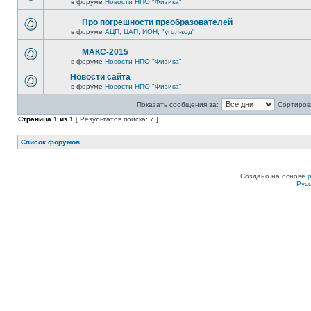
в форуме
Новости НПО "Физика"
Про погрешности преобразователей
в форуме
АЦП, ЦАП, ИОН, "угол-код"
МАКС-2015
в форуме
Новости НПО "Физика"
Новости сайта
в форуме
Новости НПО "Физика"
Показать сообщения за:
Сортирова
Страница
1
из
1
[ Результатов поиска: 7 ]
Список форумов
Создано на основе
Рус