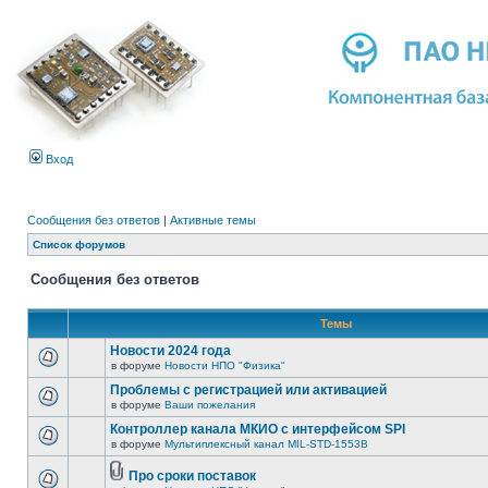
Вход
Сообщения без ответов
|
Активные темы
Список форумов
Сообщения без ответов
Темы
Новости 2024 года
в форуме
Новости НПО "Физика"
Проблемы с регистрацией или активацией
в форуме
Ваши пожелания
Контроллер канала МКИО с интерфейсом SPI
в форуме
Мультиплексный канал MIL-STD-1553B
Про сроки поставок