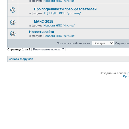
в форуме
Новости НПО "Физика"
Про погрешности преобразователей
в форуме
АЦП, ЦАП, ИОН, "угол-код"
МАКС-2015
в форуме
Новости НПО "Физика"
Новости сайта
в форуме
Новости НПО "Физика"
Показать сообщения за:
Сортирова
Страница
1
из
1
[ Результатов поиска: 7 ]
Список форумов
Создано на основе
Рус