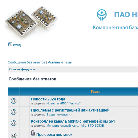
Вход
Сообщения без ответов
|
Активные темы
Список форумов
Сообщения без ответов
Темы
Новости 2024 года
в форуме
Новости НПО "Физика"
Проблемы с регистрацией или активацией
в форуме
Ваши пожелания
Контроллер канала МКИО с интерфейсом SPI
в форуме
Мультиплексный канал MIL-STD-1553B
Про сроки поставок