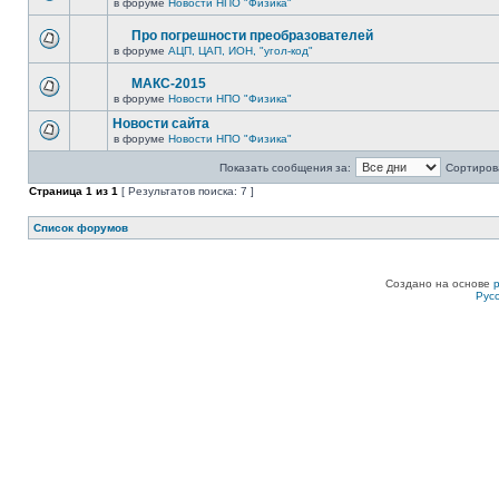
в форуме
Новости НПО "Физика"
Про погрешности преобразователей
в форуме
АЦП, ЦАП, ИОН, "угол-код"
МАКС-2015
в форуме
Новости НПО "Физика"
Новости сайта
в форуме
Новости НПО "Физика"
Показать сообщения за:
Сортирова
Страница
1
из
1
[ Результатов поиска: 7 ]
Список форумов
Создано на основе
Рус