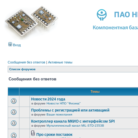
Вход
Сообщения без ответов
|
Активные темы
Список форумов
Сообщения без ответов
Темы
Новости 2024 года
в форуме
Новости НПО "Физика"
Проблемы с регистрацией или активацией
в форуме
Ваши пожелания
Контроллер канала МКИО с интерфейсом SPI
в форуме
Мультиплексный канал MIL-STD-1553B
Про сроки поставок