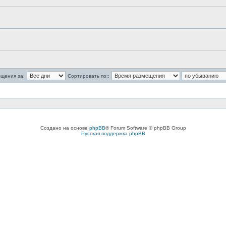
бщения за:
Сортировать по::
Создано на основе
phpBB
® Forum Software © phpBB Group
Русская поддержка phpBB