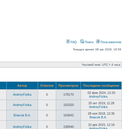
FAQ
Поиск
Пользователи
Текущее время: 08 авг 2026, 18:59
Часовой пояс: UTC + 4 часа
Автор
Ответов
Просмотров
Последнее сообщение
02 фев 2024, 12:20
AndreyFizika
0
178170
AndreyFizika
25 окт 2019, 11:28
AndreyFizika
0
162020
AndreyFizika
28 ноя 2018, 12:35
Власов В.А.
0
163642
Власов В.А.
10 дек 2015, 12:16
AndreyFizika
0
158540
AndreyFizika