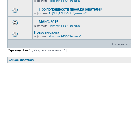
в форуме
Новости НПО "Физика"
Про погрешности преобразователей
в форуме
АЦП, ЦАП, ИОН, "угол-код"
МАКС-2015
в форуме
Новости НПО "Физика"
Новости сайта
в форуме
Новости НПО "Физика"
Показать соо
Страница
1
из
1
[ Результатов поиска: 7 ]
Список форумов