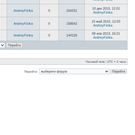
10 дек 2015, 12:01
AndreyFizika
0
164331
AndreyFizika
15 май 2015, 12:03
AndreyFizika
0
158542
AndreyFizika
08 апр 2013, 16:21
AndreyFizika
0
144126
AndreyFizika
Часовой пояс: UTC + 4 часа
Перейти: