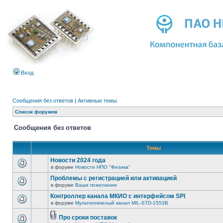
Вход
Сообщения без ответов
|
Активные темы
Список форумов
Сообщения без ответов
Темы
Новости 2024 года
в форуме
Новости НПО "Физика"
Проблемы с регистрацией или активацией
в форуме
Ваши пожелания
Контроллер канала МКИО с интерфейсом SPI
в форуме
Мультиплексный канал MIL-STD-1553B
Про сроки поставок