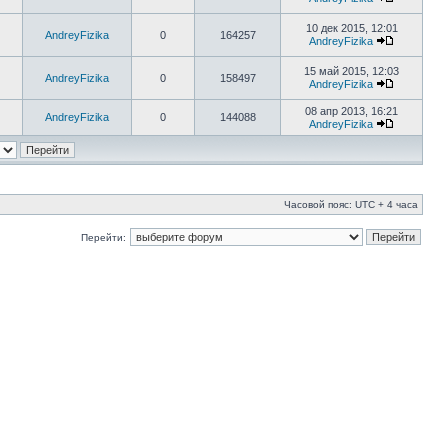
10 дек 2015, 12:01
AndreyFizika
0
164257
AndreyFizika
15 май 2015, 12:03
AndreyFizika
0
158497
AndreyFizika
08 апр 2013, 16:21
AndreyFizika
0
144088
AndreyFizika
Часовой пояс: UTC + 4 часа
Перейти: