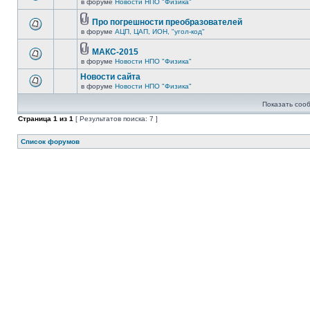
в форуме
Новости НПО "Физика"
Про погрешности преобразователей
в форуме
АЦП, ЦАП, ИОН, "угол-код"
МАКС-2015
в форуме
Новости НПО "Физика"
Новости сайта
в форуме
Новости НПО "Физика"
Показать соо
Страница
1
из
1
[ Результатов поиска: 7 ]
Список форумов