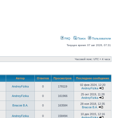
FAQ
Поиск
Пользователи
Текущее время: 07 авг 2026, 07:31
Часовой пояс: UTC + 4 часа
Автор
Ответов
Просмотров
Последнее сообщение
02 фев 2024, 12:20
AndreyFizika
0
178119
AndreyFizika
25 окт 2019, 11:28
AndreyFizika
0
161966
AndreyFizika
28 ноя 2018, 12:35
Власов В.А.
0
163584
Власов В.А.
10 дек 2015, 12:16
AndreyFizika
0
158494
AndreyFizika