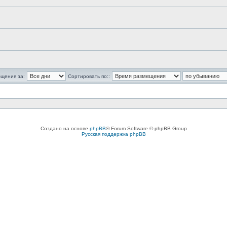
бщения за:
Сортировать по::
Создано на основе
phpBB
® Forum Software © phpBB Group
Русская поддержка phpBB