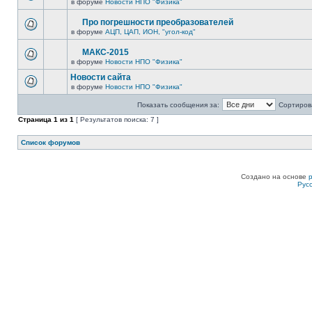
в форуме
Новости НПО "Физика"
Про погрешности преобразователей
в форуме
АЦП, ЦАП, ИОН, "угол-код"
МАКС-2015
в форуме
Новости НПО "Физика"
Новости сайта
в форуме
Новости НПО "Физика"
Показать сообщения за:
Сортирова
Страница
1
из
1
[ Результатов поиска: 7 ]
Список форумов
Создано на основе
Рус