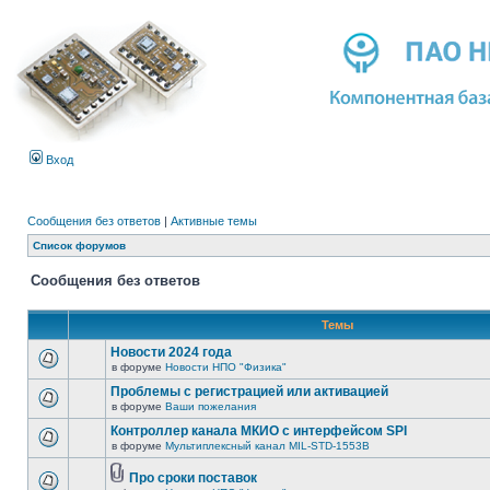
Вход
Сообщения без ответов
|
Активные темы
Список форумов
Сообщения без ответов
Темы
Новости 2024 года
в форуме
Новости НПО "Физика"
Проблемы с регистрацией или активацией
в форуме
Ваши пожелания
Контроллер канала МКИО с интерфейсом SPI
в форуме
Мультиплексный канал MIL-STD-1553B
Про сроки поставок