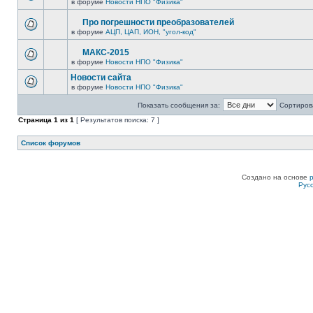
в форуме
Новости НПО "Физика"
Про погрешности преобразователей
в форуме
АЦП, ЦАП, ИОН, "угол-код"
МАКС-2015
в форуме
Новости НПО "Физика"
Новости сайта
в форуме
Новости НПО "Физика"
Показать сообщения за:
Сортирова
Страница
1
из
1
[ Результатов поиска: 7 ]
Список форумов
Создано на основе
Рус