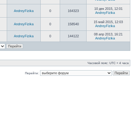
10 дек 2015, 12:01
AndreyFizika
0
164323
AndreyFizika
15 май 2015, 12:03
AndreyFizika
0
158540
AndreyFizika
08 апр 2013, 16:21
AndreyFizika
0
144122
AndreyFizika
Часовой пояс: UTC + 4 часа
Перейти: