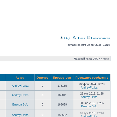
FAQ
Поиск
Пользователи
Текущее время: 08 авг 2026, 11:15
Часовой пояс: UTC + 4 часа
Автор
Ответов
Просмотров
Последнее сообщение
02 фев 2024, 12:20
AndreyFizika
0
178165
AndreyFizika
25 окт 2019, 11:28
AndreyFizika
0
162011
AndreyFizika
28 ноя 2018, 12:35
Власов В.А.
0
163629
Власов В.А.
10 дек 2015, 12:16
AndreyFizika
0
158532
AndreyFizika