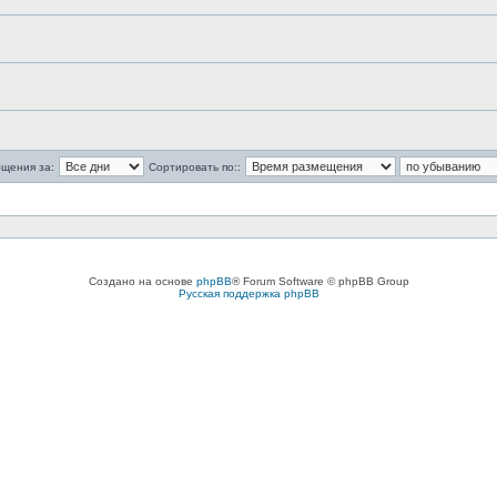
бщения за:
Сортировать по::
Создано на основе
phpBB
® Forum Software © phpBB Group
Русская поддержка phpBB