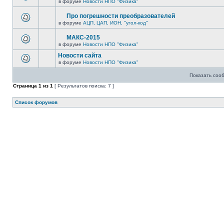
в форуме
Новости НПО "Физика"
Про погрешности преобразователей
в форуме
АЦП, ЦАП, ИОН, "угол-код"
МАКС-2015
в форуме
Новости НПО "Физика"
Новости сайта
в форуме
Новости НПО "Физика"
Показать соо
Страница
1
из
1
[ Результатов поиска: 7 ]
Список форумов