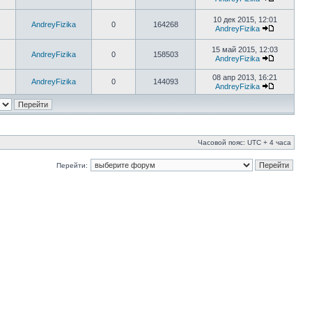
10 дек 2015, 12:01
AndreyFizika
0
164268
AndreyFizika
15 май 2015, 12:03
AndreyFizika
0
158503
AndreyFizika
08 апр 2013, 16:21
AndreyFizika
0
144093
AndreyFizika
Часовой пояс: UTC + 4 часа
Перейти: