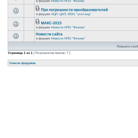
в форуме
Новости НПО "Физика"
Про погрешности преобразователей
в форуме
АЦП, ЦАП, ИОН, "угол-код"
МАКС-2015
в форуме
Новости НПО "Физика"
Новости сайта
в форуме
Новости НПО "Физика"
Показать соо
Страница
1
из
1
[ Результатов поиска: 7 ]
Список форумов