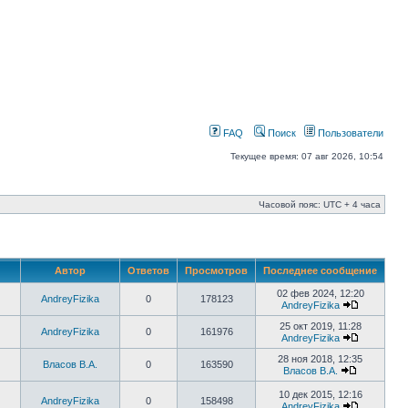
FAQ
Поиск
Пользователи
Текущее время: 07 авг 2026, 10:54
Часовой пояс: UTC + 4 часа
Автор
Ответов
Просмотров
Последнее сообщение
02 фев 2024, 12:20
AndreyFizika
0
178123
AndreyFizika
25 окт 2019, 11:28
AndreyFizika
0
161976
AndreyFizika
28 ноя 2018, 12:35
Власов В.А.
0
163590
Власов В.А.
10 дек 2015, 12:16
AndreyFizika
0
158498
AndreyFizika