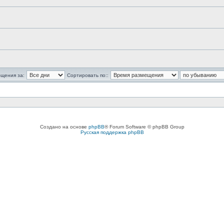
бщения за:
Сортировать по::
Создано на основе
phpBB
® Forum Software © phpBB Group
Русская поддержка phpBB