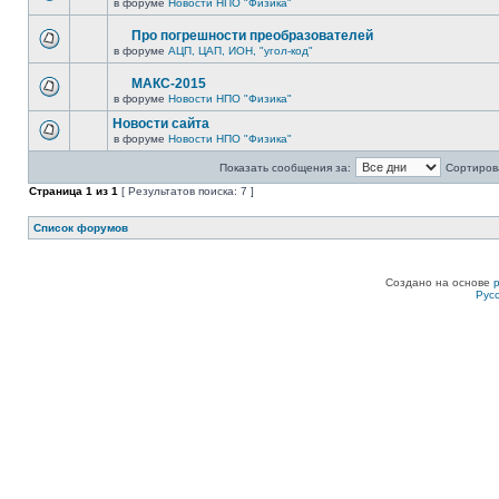
в форуме
Новости НПО "Физика"
Про погрешности преобразователей
в форуме
АЦП, ЦАП, ИОН, "угол-код"
МАКС-2015
в форуме
Новости НПО "Физика"
Новости сайта
в форуме
Новости НПО "Физика"
Показать сообщения за:
Сортирова
Страница
1
из
1
[ Результатов поиска: 7 ]
Список форумов
Создано на основе
Рус