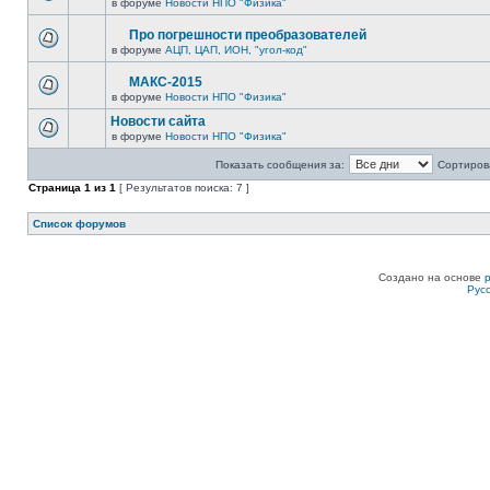
в форуме
Новости НПО "Физика"
Про погрешности преобразователей
в форуме
АЦП, ЦАП, ИОН, "угол-код"
МАКС-2015
в форуме
Новости НПО "Физика"
Новости сайта
в форуме
Новости НПО "Физика"
Показать сообщения за:
Сортирова
Страница
1
из
1
[ Результатов поиска: 7 ]
Список форумов
Создано на основе
Рус