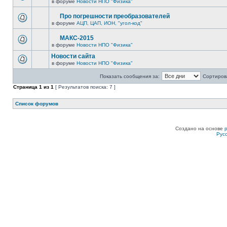
в форуме
Новости НПО "Физика"
Про погрешности преобразователей
в форуме
АЦП, ЦАП, ИОН, "угол-код"
МАКС-2015
в форуме
Новости НПО "Физика"
Новости сайта
в форуме
Новости НПО "Физика"
Показать сообщения за:
Сортирова
Страница
1
из
1
[ Результатов поиска: 7 ]
Список форумов
Создано на основе
Рус