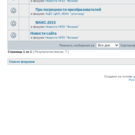
в форуме
Новости НПО "Физика"
Про погрешности преобразователей
в форуме
АЦП, ЦАП, ИОН, "угол-код"
МАКС-2015
в форуме
Новости НПО "Физика"
Новости сайта
в форуме
Новости НПО "Физика"
Показать сообщения за:
Сортирова
Страница
1
из
1
[ Результатов поиска: 7 ]
Список форумов
Создано на основе
Рус