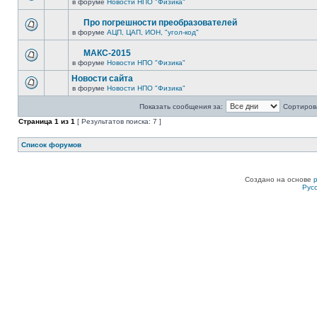
в форуме
Новости НПО "Физика"
Про погрешности преобразователей
в форуме
АЦП, ЦАП, ИОН, "угол-код"
МАКС-2015
в форуме
Новости НПО "Физика"
Новости сайта
в форуме
Новости НПО "Физика"
Показать сообщения за:
Сортирова
Страница
1
из
1
[ Результатов поиска: 7 ]
Список форумов
Создано на основе
Рус