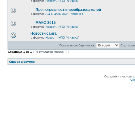
в форуме
Новости НПО "Физика"
Про погрешности преобразователей
в форуме
АЦП, ЦАП, ИОН, "угол-код"
МАКС-2015
в форуме
Новости НПО "Физика"
Новости сайта
в форуме
Новости НПО "Физика"
Показать сообщения за:
Сортирова
Страница
1
из
1
[ Результатов поиска: 7 ]
Список форумов
Создано на основе
Рус