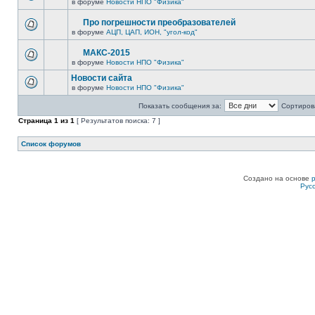
в форуме
Новости НПО "Физика"
Про погрешности преобразователей
в форуме
АЦП, ЦАП, ИОН, "угол-код"
МАКС-2015
в форуме
Новости НПО "Физика"
Новости сайта
в форуме
Новости НПО "Физика"
Показать сообщения за:
Сортирова
Страница
1
из
1
[ Результатов поиска: 7 ]
Список форумов
Создано на основе
Рус