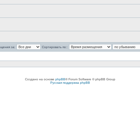
бщения за:
Сортировать по::
Создано на основе
phpBB
® Forum Software © phpBB Group
Русская поддержка phpBB