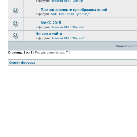
в форуме
Новости НПО "Физика"
Про погрешности преобразователей
в форуме
АЦП, ЦАП, ИОН, "угол-код"
МАКС-2015
в форуме
Новости НПО "Физика"
Новости сайта
в форуме
Новости НПО "Физика"
Показать соо
Страница
1
из
1
[ Результатов поиска: 7 ]
Список форумов