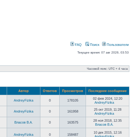
FAQ
Поиск
Пользователи
Текущее время: 07 авг 2026, 03:53
Часовой пояс: UTC + 4 часа
Автор
Ответов
Просмотров
Последнее сообщение
02 фев 2024, 12:20
AndreyFizika
0
178105
AndreyFizika
25 окт 2019, 11:28
AndreyFizika
0
161958
AndreyFizika
28 ноя 2018, 12:35
Власов В.А.
0
163575
Власов В.А.
10 дек 2015, 12:16
AndreyFizika
0
158487
AndreyFizika