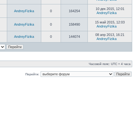
10 дек 2015, 12:01
AndreyFizika
0
164254
AndreyFizika
15 май 2015, 12:03
AndreyFizika
0
158490
AndreyFizika
08 апр 2013, 16:21
AndreyFizika
0
144074
AndreyFizika
Часовой пояс: UTC + 4 часа
Перейти: