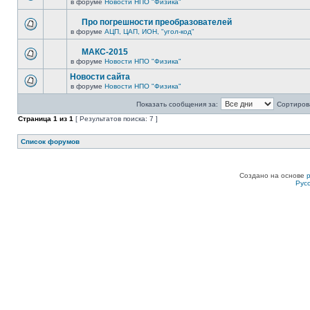
в форуме
Новости НПО "Физика"
Про погрешности преобразователей
в форуме
АЦП, ЦАП, ИОН, "угол-код"
МАКС-2015
в форуме
Новости НПО "Физика"
Новости сайта
в форуме
Новости НПО "Физика"
Показать сообщения за:
Сортирова
Страница
1
из
1
[ Результатов поиска: 7 ]
Список форумов
Создано на основе
Рус