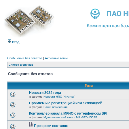
Вход
Сообщения без ответов
|
Активные темы
Список форумов
Сообщения без ответов
Темы
Новости 2024 года
в форуме
Новости НПО "Физика"
Проблемы с регистрацией или активацией
в форуме
Ваши пожелания
Контроллер канала МКИО с интерфейсом SPI
в форуме
Мультиплексный канал MIL-STD-1553B
Про сроки поставок