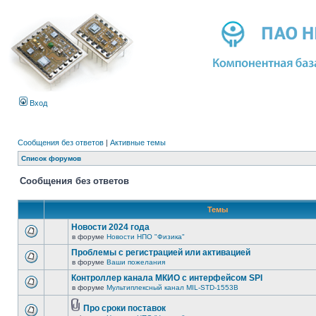
Вход
Сообщения без ответов
|
Активные темы
Список форумов
Сообщения без ответов
Темы
Новости 2024 года
в форуме
Новости НПО "Физика"
Проблемы с регистрацией или активацией
в форуме
Ваши пожелания
Контроллер канала МКИО с интерфейсом SPI
в форуме
Мультиплексный канал MIL-STD-1553B
Про сроки поставок